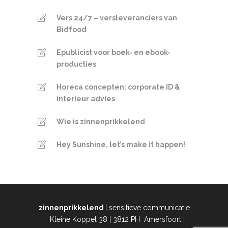
Vers 24/7 – versleveranciers van
Bidfood
Epublicist voor boek- en ebook-
producties
Horeca concepten: corporate ID &
interieur advies
Wie is zinnenprikkelend
Hey Sunshine, let’s make it happen!
zinnenprikkelend
| sensitieve communicatie
Kleine Koppel 38 | 3812 PH Amersfoort |