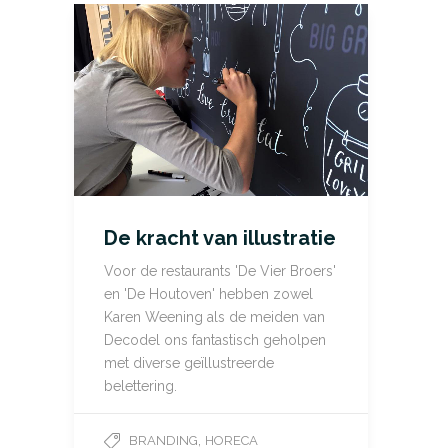
De kracht van illustratie
Voor de restaurants 'De Vier Broers'
en 'De Houtoven' hebben zowel
Karen Weening als de meiden van
Decodel ons fantastisch geholpen
met diverse geïllustreerde
belettering.
,
BRANDING
HORECA