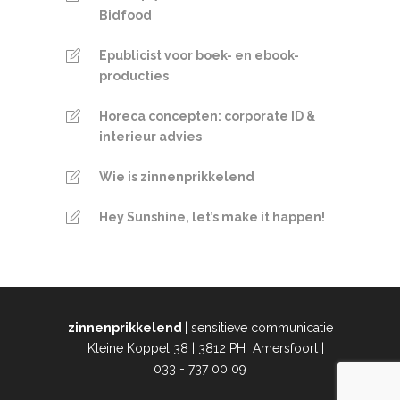
Bidfood
Epublicist voor boek- en ebook-
producties
Horeca concepten: corporate ID &
interieur advies
Wie is zinnenprikkelend
Hey Sunshine, let’s make it happen!
zinnenprikkelend
| sensitieve communicatie
Kleine Koppel 38 | 3812 PH Amersfoort |
033 - 737 00 09