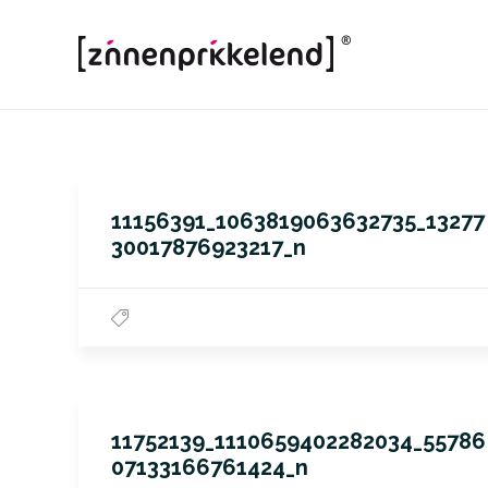
11156391_1063819063632735_13277
30017876923217_n
11752139_1110659402282034_55786
07133166761424_n