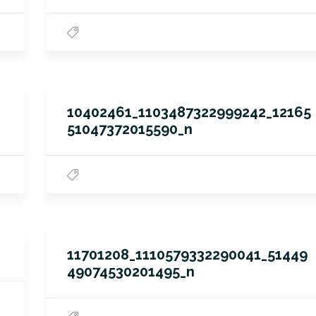
10402461_1103487322999242_12165
51047372015590_n
11701208_1110579332290041_51449
49074530201495_n