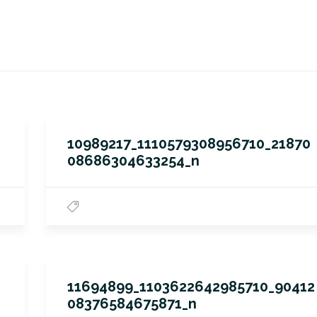
10989217_1110579308956710_21870
08686304633254_n
11694899_1103622642985710_90412
08376584675871_n