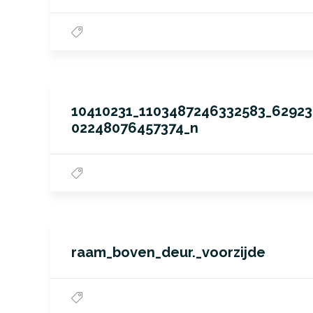
10410231_1103487246332583_62923
02248076457374_n
raam_boven_deur._voorzijde